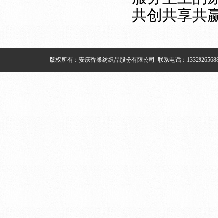
共创共享共
版权所有：安庆香巢纺织品股份有限公司 联系电话：133292656